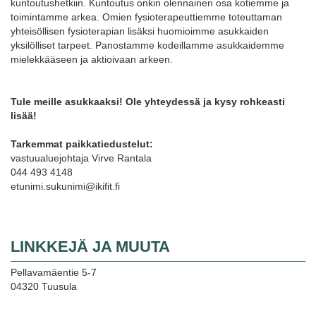
kuntoutushetkiin. Kuntoutus onkin olennainen osa kotiemme ja
toimintamme arkea. Omien fysioterapeuttiemme toteuttaman
yhteisöllisen fysioterapian lisäksi huomioimme asukkaiden
yksilölliset tarpeet. Panostamme kodeillamme asukkaidemme
mielekkääseen ja aktioivaan arkeen.
Tule meille asukkaaksi! Ole yhteydessä ja kysy rohkeasti
lisää!
Tarkemmat paikkatiedustelut:
vastuualuejohtaja Virve Rantala
044 493 4148
etunimi.sukunimi@ikifit.fi
LINKKEJÄ JA MUUTA
Pellavamäentie 5-7
04320 Tuusula