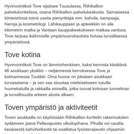
Hyvinvointikoti Tove sijaitsee Tuusulassa, Riihikallion
palvelukorttelissa, osana Riihikallion palvelukeskusta. Samaisessa
kiinteistössä toimii useita pienyrittäjiä mm. kahvila, kampaaja,
hieroja ja kosmetologi. Lähikauppaan ja apteekkiin on alle
kilometrin matka ja Vantaan kauppakeskukseen matkaa vartissa.
Tove tarjoaa ikäihmisille ympärivuorokautista hoivaa turvallisessa
ympäristössä.
Tove kotina
Hyvinvointikoti Tove on lämminhenkinen, kaksi kerrosta käsittävä
46 asukkaan yksikkö – neljännessä kerroksessa Tove ja
kolmannessa Tuutikki. Oma huone on jokaisen asukkaan
turvasatama – ja sen saa sisustaa mieleisekseen tutuilla
huonekaluilla ja rakkailla esineillä, jotka tuovat kotoisan tunnelman
ja turvallisuutta arkeen alusta alkaen.
Toven ympäristö ja aktiviteetit
Toven asukkailla on käytössään Riihikallion korttelin rakennuksten
sydämeen jäävä Pellavapuisto ulkoilupihana. Pihalla voi nauttia
kesäisestä kahvihetkestä tai osallistua fysioterapeutin ohjaamiin