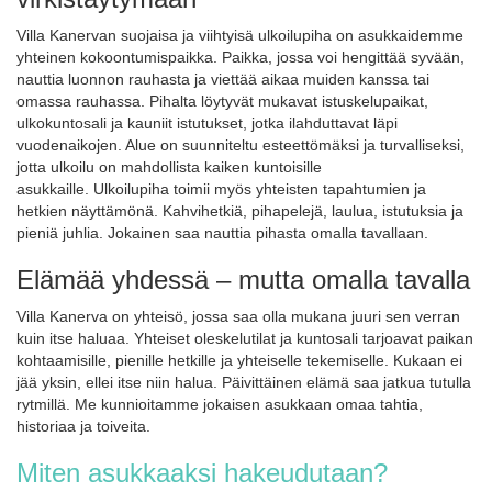
Villa Kanervan suojaisa ja viihtyisä ulkoilupiha on asukkaidemme
yhteinen kokoontumispaikka. Paikka, jossa voi hengittää syvään,
nauttia luonnon rauhasta ja viettää aikaa muiden kanssa tai
omassa rauhassa. Pihalta löytyvät mukavat istuskelupaikat,
ulkokuntosali ja kauniit istutukset, jotka ilahduttavat läpi
vuodenaikojen. Alue on suunniteltu esteettömäksi ja turvalliseksi,
jotta ulkoilu on mahdollista kaiken kuntoisille
asukkaille. Ulkoilupiha toimii myös yhteisten tapahtumien ja
hetkien näyttämönä. Kahvihetkiä, pihapelejä, laulua, istutuksia ja
pieniä juhlia. Jokainen saa nauttia pihasta omalla tavallaan.
Elämää yhdessä – mutta omalla tavalla
Villa Kanerva on yhteisö, jossa saa olla mukana juuri sen verran
kuin itse haluaa. Yhteiset oleskelutilat ja kuntosali tarjoavat paikan
kohtaamisille, pienille hetkille ja yhteiselle tekemiselle. Kukaan ei
jää yksin, ellei itse niin halua. Päivittäinen elämä saa jatkua tutulla
rytmillä. Me kunnioitamme jokaisen asukkaan omaa tahtia,
historiaa ja toiveita.
Miten asukkaaksi hakeudutaan?