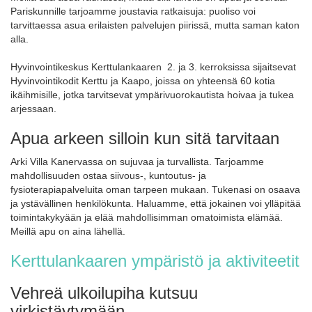
Pariskunnille tarjoamme joustavia ratkaisuja: puoliso voi
tarvittaessa asua erilaisten palvelujen piirissä, mutta saman katon
alla.
Hyvinvointikeskus Kerttulankaaren 2. ja 3. kerroksissa sijaitsevat
Hyvinvointikodit Kerttu ja Kaapo, joissa on yhteensä 60 kotia
ikäihmisille, jotka tarvitsevat ympärivuorokautista hoivaa ja tukea
arjessaan.
Apua arkeen silloin kun sitä tarvitaan
Arki Villa Kanervassa on sujuvaa ja turvallista. Tarjoamme
mahdollisuuden ostaa siivous-, kuntoutus- ja
fysioterapiapalveluita oman tarpeen mukaan. Tukenasi on osaava
ja ystävällinen henkilökunta. Haluamme, että jokainen voi ylläpitää
toimintakykyään ja elää mahdollisimman omatoimista elämää.
Meillä apu on aina lähellä.
Kerttulankaaren ympäristö ja aktiviteetit
Vehreä ulkoilupiha kutsuu
virkistäytymään