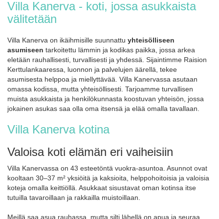
Villa Kanerva - koti, jossa asukkaista
välitetään
Villa Kanerva on ikäihmisille suunnattu
yhteisölliseen
asumiseen
tarkoitettu lämmin ja kodikas paikka, jossa arkea
eletään rauhallisesti, turvallisesti ja yhdessä. Sijaintimme Raision
Kerttulankaaressa, luonnon ja palvelujen äärellä, tekee
asumisesta helppoa ja miellyttävää. Villa Kanervassa asutaan
omassa kodissa, mutta yhteisöllisesti. Tarjoamme turvallisen
muista asukkaista ja henkilökunnasta koostuvan yhteisön, jossa
jokainen asukas saa olla oma itsensä ja elää omalla tavallaan.
Villa Kanerva kotina
Valoisa koti elämän eri vaiheisiin
Villa Kanervassa on 43 esteetöntä vuokra-asuntoa. Asunnot ovat
kooltaan 30–37 m² yksiöitä ja kaksioita, helppohoitoisia ja valoisia
koteja omalla keittiöllä. Asukkaat sisustavat oman kotinsa itse
tutuilla tavaroillaan ja rakkailla muistoillaan.
Meillä saa asua rauhassa, mutta silti lähellä on apua ja seuraa.