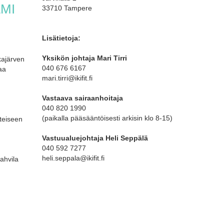
MI
33710 Tampere
Lisätietoja:
Yksikön johtaja
Mari Tirri
kajärven
040 676 6167
aa
mari.tirri@ikifit.fi
Vastaava sairaanhoitaja
040 820 1990
(paikalla pääsääntöisesti arkisin klo 8-15)
hteiseen
Vastuualuejohtaja Heli Seppälä
040 592 7277
heli.seppala@ikifit.fi
ahvila