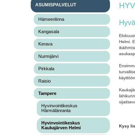
HYV
ASUMISPALVELUT
Hämeenlinna
Hyvän
Kangasala
Elokuus
Helmi. E
Kerava
ikäihmis
asukasp
Nurmijärvi
Ensimmäi
Pirkkala
turvalli
käyttöön
Raisio
Kaukajär
Tampere
lähikunn
sijaitse
Hyvinvointikeskus
Härmälänranta
Hyvinvointikeskus
Kysy li
Kaukajärven Helmi