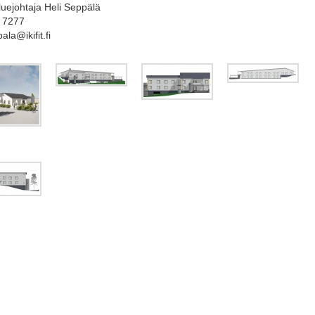
uejohtaja Heli Seppälä
 7277
ala@ikifit.fi