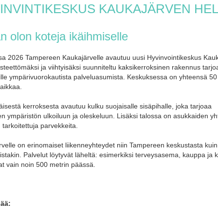
INVINTIKESKUS KAUKAJÄRVEN HEL
 olon koteja ikäihmiselle
sa 2026 Tampereen Kaukajärvelle avautuu uusi Hyvinvointikeskus Kau
steettömäksi ja viihtyisäksi suunniteltu kaksikerroksinen rakennus tarjo
ille ympärivuorokautista palveluasumista. Keskuksessa on yhteensä 50
aikkaa.
sestä kerroksesta avautuu kulku suojaisalle sisäpihalle, joka tarjoaa
sen ympäristön ulkoiluun ja oleskeluun. Lisäksi talossa on asukkaiden y
 tarkoitettuja parvekkeita.
velle on erinomaiset liikenneyhteydet niin Tampereen keskustasta kuin
istakin. Palvelut löytyvät läheltä: esimerkiksi terveysasema, kauppa ja k
vat vain noin 500 metrin päässä.
sää: