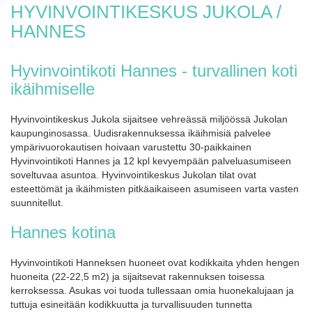
HYVINVOINTIKESKUS JUKOLA /
HANNES
Hyvinvointikoti Hannes - turvallinen koti
ikäihmiselle
Hyvinvointikeskus Jukola sijaitsee vehreässä miljöössä Jukolan
kaupunginosassa. Uudisrakennuksessa ikäihmisiä palvelee
ympärivuorokautisen hoivaan varustettu 30-paikkainen
Hyvinvointikoti Hannes ja 12 kpl kevyempään palveluasumiseen
soveltuvaa asuntoa. Hyvinvointikeskus Jukolan tilat ovat
esteettömät ja ikäihmisten pitkäaikaiseen asumiseen varta vasten
suunnitellut.
Hannes kotina
Hyvinvointikoti Hanneksen huoneet ovat kodikkaita yhden hengen
huoneita (22-22,5 m2) ja sijaitsevat rakennuksen toisessa
kerroksessa. Asukas voi tuoda tullessaan omia huonekalujaan ja
tuttuja esineitään kodikkuutta ja turvallisuuden tunnetta