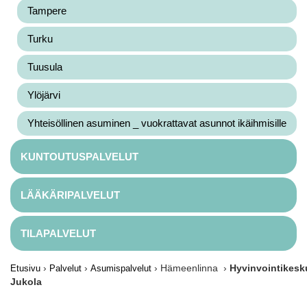
Tampere
Turku
Tuusula
Ylöjärvi
Yhteisöllinen asuminen _ vuokrattavat asunnot ikäihmisille
KUNTOUTUSPALVELUT
LÄÄKÄRIPALVELUT
TILAPALVELUT
›
›
› Hämeenlinna ›
Hyvinvointikesk
Etusivu
Palvelut
Asumispalvelut
Jukola