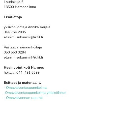
Laurinkuja 6
13500 Hämeenlinna
Lisätietoja
yksikön johtaja Annika Keijälä
044 754 2035
etunimi.sukunimi@ikifit.fi
Vastaava sairaanhoitaja
050 553 3284
etunimi.sukunimi@ikifit.fi
Hyvinvointikoti Hannes
hoitajat 044 491 6699
Esitteet ja materiaalit:
- Omavalvontasuunnitelma
-Omavalvontasuunnitelma yhteisöllinen
- Omavalvonnan raportti