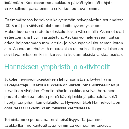
lisäämään. Kodeissamme asukkaan päivää rytmittää ohjattu
virikkeellinen päivätoiminta sekä kuntouttava toiminta.
Ensimmäisessä kerroksen kevyemmän hoivapalvelun asunnoissa
(30,5 m2) on viihtyisä olohuone keittosyvennyksineen.
Makuuhuone on erotettu oleskelutiloista väliseinällä. Asunnot ovat
esteettömiä ja hyvin varusteltuja. Asukas voi halutessaan ostaa
arkea helpottamaan mm. ateria- ja siivouspalveluita saman katon
alta. Asuntoon tehtävistä muutoksista tai muista lisäpalveluista on
sovittava erikseen Ikifitin kanssa ja kustannuksista vastaa asukas.
Hanneksen ympäristö ja aktiviteetit
Jukolan hyvinvointikeskuksen lähiympäristöstä löytyy hyviä
kävelyreittejä. Lisäksi asukkaille on varattu oma virikkeellinen ja
turvallinen sisäpiha. Omalla pihalla asukkaat voivat harrastaa
puutarhanhoitoa, tehdä pieniä kävelylenkkejä pihapolulla sekä
hyödyntää pihan kuntoilulaitteita. Hyvinvointikoti Hanneksella on
oma terassi rakennuksen toisessa kerroksessa.
Toimintamme perustana on yhteisöllisyys. Tarjoamme
asukkaillemme kuntouttavaa toimintaa voimaannuttavassa