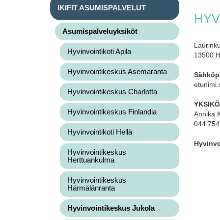
IKIFIT ASUMISPALVELUT
HYV
Asumispalveluyksiköt
Laurinku
Hyvinvointikoti Apila
13500 H
Hyvinvointikeskus Asemaranta
Sähköp
etunimi.
Hyvinvointikeskus Charlotta
YKSIKÖ
Hyvinvointikeskus Finlandia
Annika K
044 754
Hyvinvointikoti Hellä
Hyvinvo
Hyvinvointikeskus
Herttuankulma
Hyvinvointikeskus
Härmälänranta
Hyvinvointikeskus Jukola