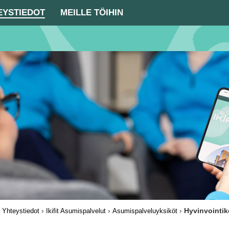
EYSTIEDOT
MEILLE TÖIHIN
›
›
›
›
Hyvinvointi
Yhteystiedot
Ikifit Asumispalvelut
Asumispalveluyksiköt