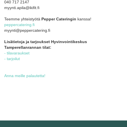
040 717 2147
myynti.apila@ikifit.fi
Teemme yhteistyötä
Pepper Cateringin
kanssa!
peppercatering.fi
myynti@peppercatering.fi
Lisätietoja ja tarjoukset Hyvinvointikeskus
Tamperellanrannan tilat
:
- tilavaraukset
- tarjoilut
Anna meille palautetta!