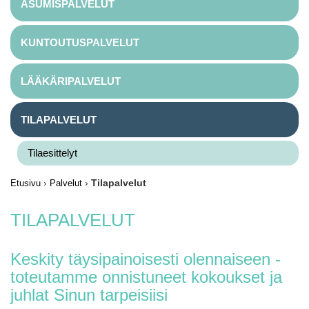
ASUMISPALVELUT
KUNTOUTUSPALVELUT
LÄÄKÄRIPALVELUT
TILAPALVELUT
Tilaesittelyt
›
›
Tilapalvelut
Etusivu
Palvelut
TILAPALVELUT
Keskity täysipainoisesti olennaiseen -
toteutamme onnistuneet kokoukset ja
juhlat Sinun tarpeisiisi