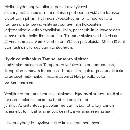
Meiltä löydät sopivat tilat ja palvelut yrityksesi
sidsoryhmätilaisuuksiin tai erilaisiin perheen ja ystävien kanssa
vietettäviin juhliin. Hyvinvointikeskuksemme Tampereella ja
Kangasalla tarjoavat viihtyisät puitteet niin kokousten
järjestämiselle kuin yritystilaisuuksiin, perhejuhliin ja kavereiden
kanssa pidettäviin illanviettoihin. Tilamme sijaitsevat huikeissa
järvimaisemissa vain kivenheiton päässä palveluista. Meiltä löydät
varmasti sinulle sopivan vaihtoehdon.
Hyvinvointikeskus Tampellanranta
sijaitsee
uudisrakennuksessa Tampereen ydinkeskustan tuntumassa,
Tampellan kanavan kupeessa. Terasseilta-, juhla- ja saunatiloista
avautuvat mitä huikeimmat maisemat Näsijärvelle sekä
Särkänniemeen.
Vesijärven rantamaisemissa sijaitseva
Hyvinvointikeskus Apila
tarjoaa mielenkiintoiset puitteet kokouksille tai
juhlille. Asiantunteva palvelumme varmistaa, että käytännön
järjestelyt toimivat ja sinä voit keskittyä varsinaiseen asiaan.
Liikenneyhteydet hyvinvointikeskuksiimme ovat hyvät.