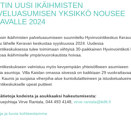
FITIN UUSI IKÄIHMISTEN
VELUASUMISEN YKSIKKÖ NOUSEE
AVALLE 2024
 uusin ikäihmisten palveluasumiseen suunniteltu Hyvinvointikeskus Kerav
uu lähelle Keravan keskustaa syyskuussa 2024. Uudessa
ntikeskuksessa tulee toimimaan viihtyisä 30-paikkainen Hyvinvointikoti 
joaa ikäihmiselle ympärivuorokautista hoivaa.
intikeskukseen valmistuu myös kevyempään yhteisölliseen asumiseen
ia asuntoja. Villa Kaislan omassa siivessä on kaikkiaan 29 vuokrattava
 Kaunis ja suojaisa viherpiha-alue kuntoilulaitteineen ja istuskelualuein
ntikeskukselle upeat puitteet.
sätietoja kodeista ja asukkaaksi hakeutumisesta:
uejohtaja Virve Rantala, 044 493 4148,
virve.rantala@ikifit.fi
oja ja kuvia kohteestamme