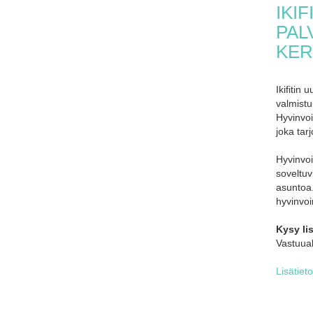
IKI
PAL
KER
Ikifitin
valmist
Hyvinvoi
joka tar
Hyvinvo
soveltuv
asuntoa.
hyvinvoi
Kysy li
Vastuual
Lisätiet