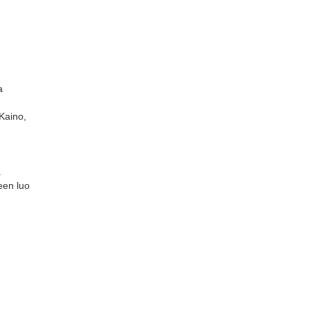
a
Kaino,
a
een luo