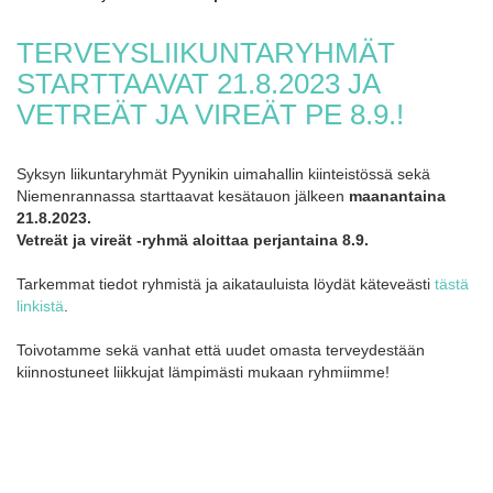
TERVEYSLIIKUNTARYHMÄT
STARTTAAVAT 21.8.2023 JA
VETREÄT JA VIREÄT PE 8.9.!
Syksyn liikuntaryhmät Pyynikin uimahallin kiinteistössä sekä
Niemenrannassa starttaavat kesätauon jälkeen
maanantaina
21.8.2023.
Vetreät ja vireät -ryhmä aloittaa perjantaina 8.9.
Tarkemmat tiedot ryhmistä ja aikatauluista löydät käteveästi
tästä
linkistä
.
Toivotamme sekä vanhat että uudet omasta terveydestään
kiinnostuneet liikkujat lämpimästi mukaan ryhmiimme!