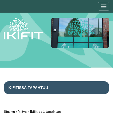
Toggl
navig
IKIFITISSÄ TAPAHTUU
›
›
Ikifitissä tapahtuu
Etusivu
Yritys