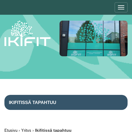
Toggl
navig
IKIFITISSÄ TAPAHTUU
›
›
Ikifitissä tapahtuu
Etusivu
Yritys