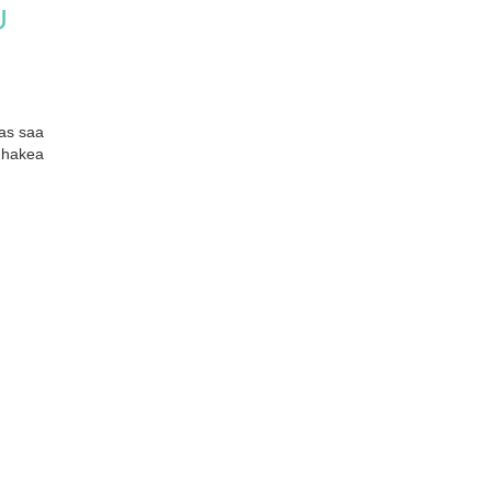
U
as saa
i hakea