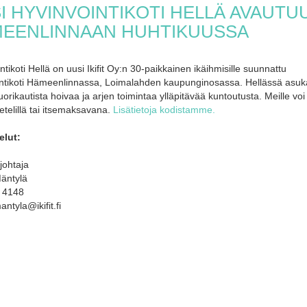
I HYVINVOINTIKOTI HELLÄ AVAUTU
EENLINNAAN HUHTIKUUSSA
ntikoti Hellä on uusi Ikifit Oy:n 30-paikkainen ikäihmisille suunnattu
intikoti Hämeenlinnassa, Loimalahden kaupunginosassa. Hellässä asuk
orikautista hoivaa ja arjen toimintaa ylläpitävää kuntoutusta. Meille vo
etelillä tai itsemaksavana.
Lisätietoja kodistamme.
elut:
johtaja
äntylä
 4148
ntyla@ikifit.fi