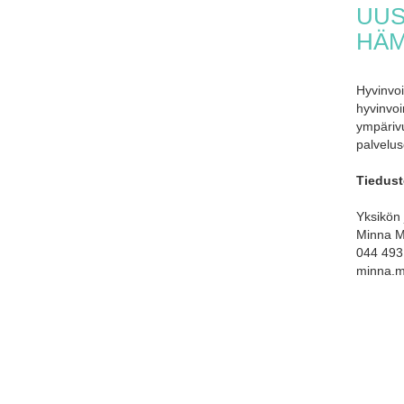
UUS
HÄM
Hyvinvoi
hyvinvo
ympärivu
palvelus
Tiedust
Yksikön 
Minna M
044 493
minna.ma