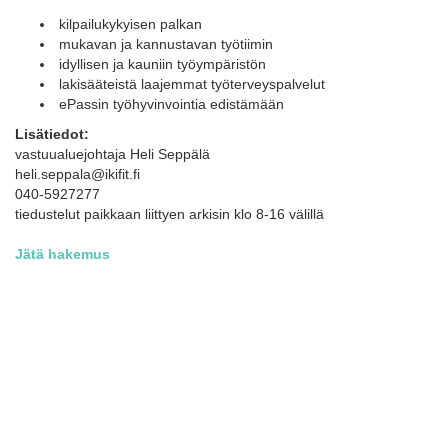
kilpailukykyisen palkan
mukavan ja kannustavan työtiimin
idyllisen ja kauniin työympäristön
lakisääteistä laajemmat työterveyspalvelut
ePassin työhyvinvointia edistämään
Lisätiedot:
vastuualuejohtaja Heli Seppälä
heli.seppala@ikifit.fi
040-5927277
tiedustelut paikkaan liittyen arkisin klo 8-16 välillä
Jätä hakemus