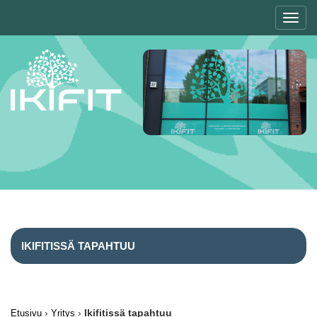
Toggl
navig
IKIFITISSÄ TAPAHTUU
›
›
Ikifitissä tapahtuu
Etusivu
Yritys